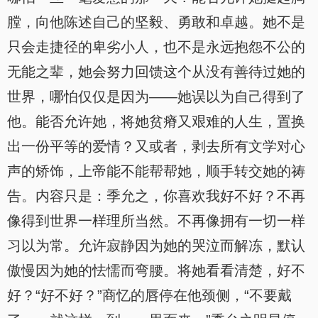
膛，向他陈述自己的坚毅、勇敢和卓越。她不是
只会走捷径的卑劣小人，也不是永远抱怨不公的
无能之辈，她会努力回馈这个从没有善待过她的
世界，哪怕仅仅是因为——她误以为自己得到了
他。能否允许她，将她贫瘠又艰难的人生，置换
出一份平等的爱情？又或者，剥去所有文学对心
声的矫饰，上帝能不能帮帮她，顺手转交她的祷
告。内容只是：季允之，你喜欢我好不好？不再
像得到世界一样理所当然。不再像拥有一切一样
习以为常。允许寂静因为她的哭泣而解冻，默认
傲慢因为她的怯懦而弯腰。将她看看清楚，好不
好？“好不好？”商忆的唇停在他颈侧，“不要戴