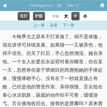
24/dangersoul（微） After 17
关灯
护眼
大
中
小
字体：
上一章
目录
下一章
今晚季允之原本不打算做了。倒不是体恤，
现在讲求可持续发展。如果猫一一又被弄伤，他
得不偿失。但关了灯后，手心忽然潮湿。她在亲
他。一个女人欢爱后永远背对着你睡觉，但在某
一天，忽然将你基于禁锢目的而拥抱她的手捧起
来，慢慢琢吻手心。没有在下一秒就直接占有
她，已经是他的警觉作祟。亲得很慢。舌尖抵在
掌心冰凉肌肤，舔舐的动作轻不可察，缓缓游
弋。舌尖倏地收回去。接替的是唇瓣吗？原来唇