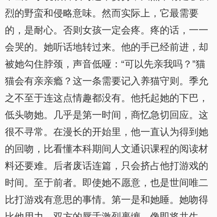
烈的野蛮和侵略意味。然而实际上，它最需要
的，是耐心。否则女孩一定会疼。疼的话，一一
会哭的。她听话地转过来。他的手已经前进，却
被她勾住脖颈，声音低哑：“可以先亲我吗？”猫
猫会有亲亲瘾？这一条需要记入养猫守则。季允
之不至于连这点情趣都没有。他托起她的下巴，
低头吻她。几乎是第一时间，商忆急切回应。这
很不寻常。在漫长的开始里，他一直认为得到她
的回吻，比看懂本科期间人文通识课程的阅读材
料还要难。后者废话连篇，只会挤占他打游戏的
时间。至于前者。即使她不愿意，也是世间唯二
比打游戏有意思的事情。第一是和她睡。她吻得
比他用力。双方的唇舌激烈裹缠，像即将共生。