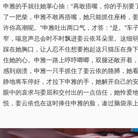
申雅的手就往她掌心抽：“再敢捂嘴，你的手别要
了一把柴，申雅不敢再捂嘴，她只能抓住座椅，姜
许你高潮呢。”申雅吐出两口气，才答：“是。”
窄，喘息声总会时不时飘进姜云依耳朵里。这细
踩在她胸口，让人忍不住想要抱起这只猫压在身
住她的心。申雅一路上哼哼唧唧，双腿还敞开着
感到崩溃，申雅一只手抓住了姜云依的胳膊，她看
静地将车停好，才拉下申雅的手，她解开自己的
眼中的哀求与委屈和交付出的一点信任，她怜爱地
悦，姜云依也在这时捧住申雅的脸，凑过脑袋亲
x