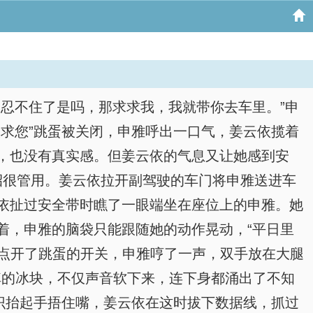
忍不住了是吗，那求求我，我就带你去车里。”申
求您”跳蛋被关闭，申雅呼出一口气，姜云依揽着
，也没有真实感。但姜云依的气息又让她感到安
招很管用。姜云依拉开副驾驶的车门将申雅送进车
依扯过安全带时瞧了一眼端坐在座位上的申雅。她
着，申雅的脑袋只能跟随她的动作晃动，“平日里
她点开了跳蛋的开关，申雅哼了一声，双手放在大腿
掉的冰块，不仅声音软下来，连下身都涌出了不知
识抬起手捂住嘴，姜云依在这时拔下数据线，抓过