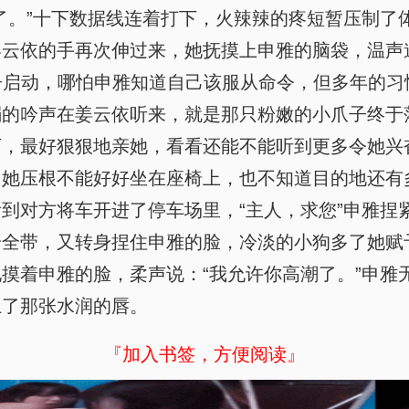
了。”十下数据线连着打下，火辣辣的疼短暂压制了
云依的手再次伸过来，她抚摸上申雅的脑袋，温声
车子启动，哪怕申雅知道自己该服从命令，但多年的
弱的吟声在姜云依听来，就是那只粉嫩的小爪子终于
下，最好狠狠地亲她，看看还能不能听到更多令她兴
，她压根不能好好坐在座椅上，也不知道目的地还有
到对方将车开进了停车场里，“主人，求您”申雅捏
安全带，又转身捏住申雅的脸，冷淡的小狗多了她赋
摸着申雅的脸，柔声说：“我允许你高潮了。”申雅
上了那张水润的唇。
『加入书签，方便阅读』