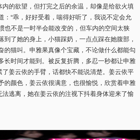
体内的欲望，但打完之后的余温，却像是给欲火填
道：“乖，好好受着，喘得好听了，我说不定会允
习惯也不是一时半会能改变的，但车内的空间太狭
落到了她的身上，小猫踩奶，一点点踩在她腹部，
奋的猫叫。申雅果真像个宝藏，不论做什么都能勾
多长时间才能到。被反复折腾，多忍一秒都让申雅
紧了姜云依的手臂，话都快不能说清楚。姜云依平
予的颜色，姜云依很满意，也很愉悦，欣赏着申雅
无法逃离，她在姜云依的注视下抖着身体迎来了愉