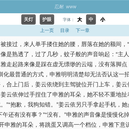
忍耐 www
关灯
护眼
大
中
小
字体：
上一页
目录
下一章
被接过，来人单手搂住她的腰，唇落在她的额间，“
像是熟透了，过了几秒，蚊子般的声音响起：“主人
申雅走起路来像是踩在虚无缥缈的云端，没有落脚点
驯化最普通的方式，申雅明明清楚却无法否认这一
好，合上门后，姜云依绕到主驾驶位开门上车，姜云
姜云依伸过手捏住了申雅的耳朵，她不轻不重地扯
。”“抱歉，我狗知错。”姜云依另只手拿起手机，
下午还有没有事？”“没有。”申雅的声音像是慢慢化
松开申雅的耳朵，将跳蛋又调高一个档位，申雅下意