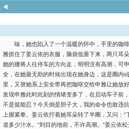
味，她也陷入了一个温暖的怀中，手里的咖啡
雅抓住了姜云依的衣服，脑袋低垂下来，两只耳朵
她的腰将人往停车的方向走，明明没有高潮，可
全，在她最无助的时候出现在她身边，这是圈内s
里，又替她系上安全带再把咖啡交给申雅让她放
发现申雅此时此刻的情绪变多了，在启动车子前，
不是挺能忍？今天倒是胆子大，我的命令也敢违抗
上握紧拳。姜云依拧着她耳朵转了半圈，又问：“
道多少汁水。“到目的地前，不许高潮。”姜云依